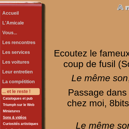
Accueil
L'Amicale
Vous...
Les rencontres
Ecoutez le fameu
Les services
coup de fusil (S
Les voitures
Leur entretien
Le même son
La compétition
Passage dans l
... et le reste !
Catalogues et pub
chez moi, 8bit
Triumph sur le Web
Miniatures
Sons & vidéos
Le même so
Curiosités artistiques